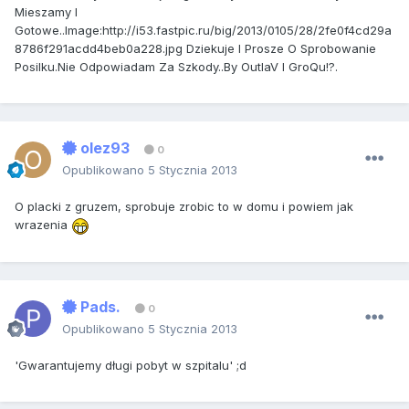
Mieszamy I
Gotowe..Image:http://i53.fastpic.ru/big/2013/0105/28/2fe0f4cd29a
8786f291acdd4beb0a228.jpg Dziekuje I Prosze O Sprobowanie
Posilku.Nie Odpowiadam Za Szkody..By OutlaV I GroQu!?.
olez93
0
Opublikowano
5 Stycznia 2013
O placki z gruzem, sprobuje zrobic to w domu i powiem jak
wrazenia
Pads.
0
Opublikowano
5 Stycznia 2013
'Gwarantujemy długi pobyt w szpitalu' ;d