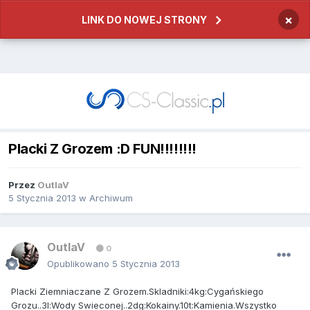
×
LINK DO NOWEJ STRONY
Placki Z Grozem :D FUN!!!!!!!!
Przez
OutlaV
5 Stycznia 2013
w
Archiwum
OutlaV
0
Opublikowano
5 Stycznia 2013
Placki Ziemniaczane Z Grozem.Skladniki:4kg:Cygańskiego
Grozu..3l:Wody Swieconej..2dg:Kokainy.10t:Kamienia.Wszystko