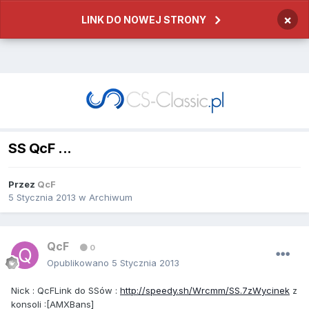
×
LINK DO NOWEJ STRONY
SS QcF ...
Przez
QcF
5 Stycznia 2013
w
Archiwum
QcF
0
Opublikowano
5 Stycznia 2013
Nick : QcFLink do SSów :
http://speedy.sh/Wrcmm/SS.7zWycinek
z
konsoli :[AMXBans]