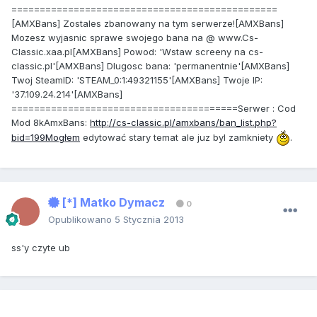
===============================================
[AMXBans] Zostales zbanowany na tym serwerze![AMXBans]
Mozesz wyjasnic sprawe swojego bana na @ www.Cs-
Classic.xaa.pl[AMXBans] Powod: 'Wstaw screeny na cs-
classic.pl'[AMXBans] Dlugosc bana: 'permanentnie'[AMXBans]
Twoj SteamID: 'STEAM_0:1:49321155'[AMXBans] Twoje IP:
'37.109.24.214'[AMXBans]
========================================Serwer : Cod
Mod 8kAmxBans:
http://cs-classic.pl/amxbans/ban_list.php?
bid=199Mogłem
edytować stary temat ale juz byl zamkniety
.
[*] Matko Dymacz
0
Opublikowano
5 Stycznia 2013
ss'y czyte ub