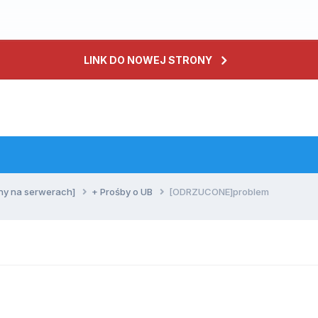
LINK DO NOWEJ STRONY
ny na serwerach]
+ Prośby o UB
[ODRZUCONE]problem