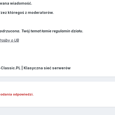
wana wiadomość.
rzez któregoś z moderatorów.
odrzucona. Twój temat łamie regulamin działu.
Prośby o UB
-Classic.PL | Klasyczna sieć serwerów
dodania odpowiedzi.