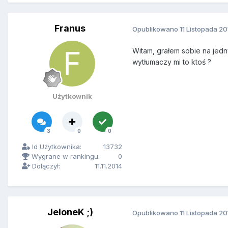
Franus
Opublikowano
11 Listopada 2
Witam, grałem sobie na jedn
wytłumaczy mi to ktoś ?
Użytkownik
3
0
0
Id Użytkownika:
13732
Wygrane w rankingu:
0
Dołączył:
11.11.2014
JeloneK ;)
Opublikowano
11 Listopada 2