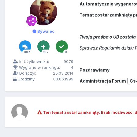
Automatycznie wygenero
Temat został zamknięty p
Bywalec
Twoja prośba o UB została 
Sprawdź
Regulamin działu 
807
197
0
Id Użytkownika:
9079
Wygrane w rankingu:
4
Pozdrawiamy
Dołączył:
25.03.2014
Urodziny:
03.06.1999
Administracja Forum | Cs
Ten temat został zamknięty. Brak możliwości 