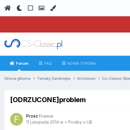
Forum
FAQ
NOWA STRONA
Strona główna
Tematy Zamknięte
Archiwum
Cs-Classic [Ba
[ODRZUCONE]problem
Przez
Franus
11 Listopada 2014
w
+ Prośby o UB