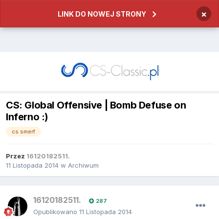
×
LINK DO NOWEJ STRONY
CS: Global Offensive | Bomb Defuse on
Inferno :)
cs smerf
Przez
16120182511.
11 Listopada 2014
w
Archiwum
16120182511.
287
Opublikowano
11 Listopada 2014