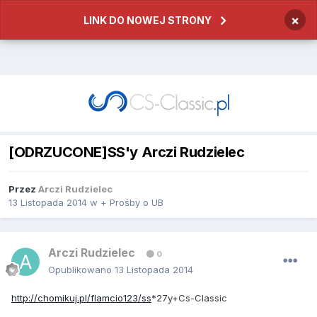
×
LINK DO NOWEJ STRONY
[ODRZUCONE]SS'y Arczi Rudzielec
Przez
Arczi Rudzielec
13 Listopada 2014
w
+ Prośby o UB
Arczi Rudzielec
0
Opublikowano
13 Listopada 2014
http://chomikuj.pl/flamcio123/ss
*27y+Cs-Classic