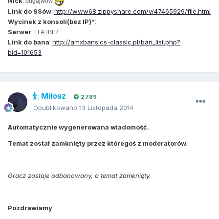
Nick
: bugajw0w
Link do SSów
http://www68.zippyshare.com/v/47465929/file.html
:
Wycinek z konsoli(bez IP)*
:
Serwer
: FFA+BF2
Link do bana
http://amxbans.cs-classic.pl/ban_list.php?
:
bid=101653
Miłosz
2 789
Opublikowano
13 Listopada 2014
Automatycznie wygenerowana wiadomość.
Temat został zamknięty przez któregoś z moderatorów.
Gracz zostaje odbanowany, a temat zamknięty.
Pozdrawiamy