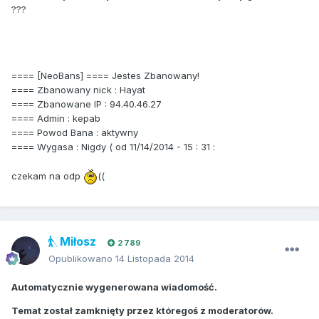
???
==== [NeoBans] ==== Jestes Zbanowany!
==== Zbanowany nick : Hayat
==== Zbanowane IP : 94.40.46.27
==== Admin : kepab
==== Powod Bana : aktywny
==== Wygasa : Nigdy ( od 11/14/2014 - 15 : 31 :
czekam na odp
((
Miłosz
2 789
Opublikowano
14 Listopada 2014
Automatycznie wygenerowana wiadomość.
Temat został zamknięty przez któregoś z moderatorów.