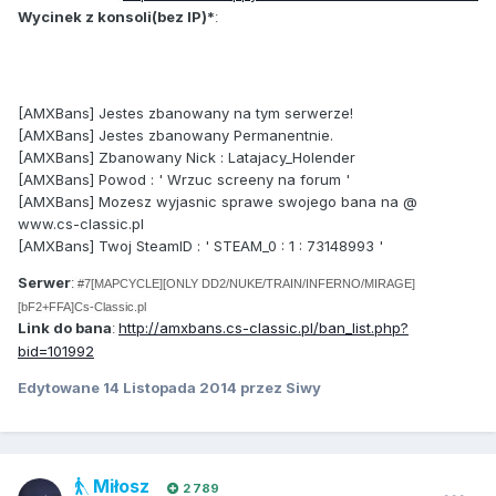
Wycinek z konsoli(bez IP)*
:
[AMXBans] Jestes zbanowany na tym serwerze!
[AMXBans] Jestes zbanowany Permanentnie.
[AMXBans] Zbanowany Nick : Latajacy_Holender
[AMXBans] Powod : ' Wrzuc screeny na forum '
[AMXBans] Mozesz wyjasnic sprawe swojego bana na @
www.cs-classic.pl
[AMXBans] Twoj SteamID : ' STEAM_0 : 1 : 73148993 '
Serwer
:
#7[MAPCYCLE][ONLY DD2/NUKE/TRAIN/INFER​NO/MIRAGE]
[bF2+FFA]C​s-Classic.pl​
Link do bana
http://amxbans.cs-classic.pl/ban_list.php?
:
bid=101992
Edytowane
14 Listopada 2014
przez Siwy
Miłosz
2 789