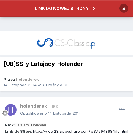
×
LINK DO NOWEJ STRONY
[UB]SS-y Latajacy_Holender
Przez
holenderek
14 Listopada 2014
w
+ Prośby o UB
holenderek
0
Opublikowano
14 Listopada 2014
Nick
: Latajacy_Holender
Link do SSów
http://www23.zippyshare.com/v/37594898/file.html
: