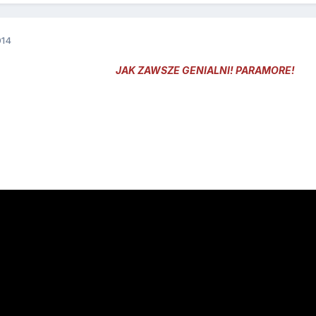
014
JAK ZAWSZE GENIALNI! PARAMORE!