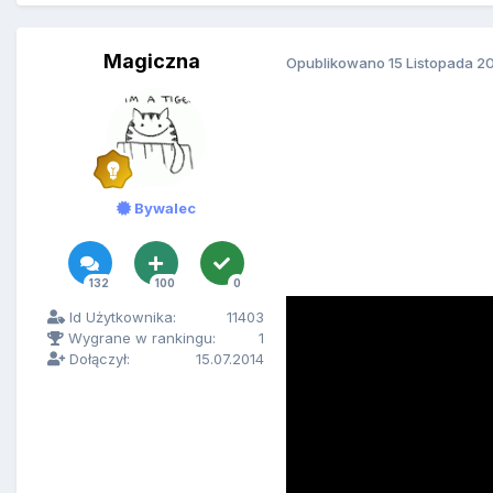
Magiczna
Opublikowano
15 Listopada 2
Bywalec
132
100
0
Id Użytkownika:
11403
Wygrane w rankingu:
1
Dołączył:
15.07.2014