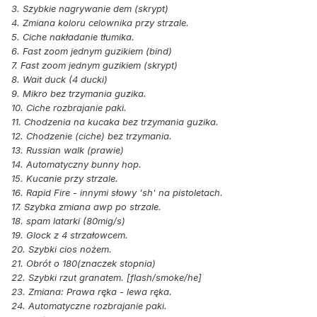
3. Szybkie nagrywanie dem (skrypt)
4. Zmiana koloru celownika przy strzale.
5. Ciche nakładanie tłumika.
6. Fast zoom jednym guzikiem (bind)
7. Fast zoom jednym guzikiem (skrypt)
8. Wait duck (4 ducki)
9. Mikro bez trzymania guzika.
10. Ciche rozbrajanie paki.
11. Chodzenia na kucaka bez trzymania guzika.
12. Chodzenie (ciche) bez trzymania.
13. Russian walk (prawie)
14. Automatyczny bunny hop.
15. Kucanie przy strzale.
16. Rapid Fire - innymi słowy 'sh' na pistoletach.
17. Szybka zmiana awp po strzale.
18. spam latarki (80mig/s)
19. Glock z 4 strzałowcem.
20. Szybki cios nożem.
21. Obrót o 180(znaczek stopnia)
22. Szybki rzut granatem. [flash/smoke/he]
23. Zmiana: Prawa ręka - lewa ręka.
24. Automatyczne rozbrajanie paki.