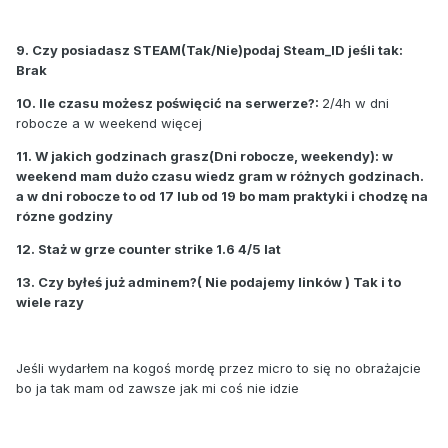
9. Czy posiadasz STEAM(Tak/Nie)podaj Steam_ID jeśli tak:
Brak
10. Ile czasu możesz poświęcić na serwerze?:
2/4h w dni
robocze a w weekend więcej
11. W jakich godzinach grasz(Dni robocze, weekendy): w
weekend mam dużo czasu wiedz gram w różnych godzinach.
a w dni robocze to od 17 lub od 19 bo mam praktyki i chodzę na
rózne godziny
12. Staż w grze counter strike 1.6 4/5 lat
13. Czy byłeś już adminem?( Nie podajemy linków ) Tak i to
wiele razy
Jeśli wydarłem na kogoś mordę przez micro to się no obrażajcie
bo ja tak mam od zawsze jak mi coś nie idzie