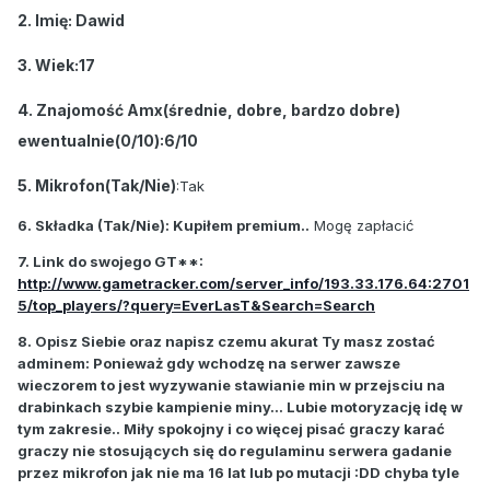
2. Imię: Dawid
3. Wiek:17
4. Znajomość Amx(średnie, dobre, bardzo dobre)
ewentualnie(0/10):6/10
5. Mikrofon(Tak/Nie)
:Tak
6. Składka (Tak/Nie): Kupiłem premium..
Mogę zapłacić
7. Link do swojego GT**:
http://www.gametracker.com/server_info/193.33.176.64:2701
5/top_players/?query=EverLasT&Search=Search
8. Opisz Siebie oraz napisz czemu akurat Ty masz zostać
adminem: Ponieważ gdy wchodzę na serwer zawsze
wieczorem to jest wyzywanie stawianie min w przejsciu na
drabinkach szybie kampienie miny... Lubie motoryzację idę w
tym zakresie.. Miły spokojny i co więcej pisać graczy karać
graczy nie stosujących się do regulaminu serwera gadanie
przez mikrofon jak nie ma 16 lat lub po mutacji :DD chyba tyle