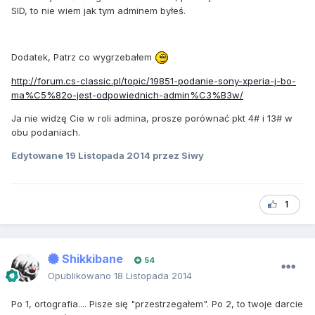
SID, to nie wiem jak tym adminem byłeś.
Dodatek, Patrz co wygrzebałem
http://forum.cs-classic.pl/topic/19851-podanie-sony-xperia-j-bo-
ma%C5%82o-jest-odpowiednich-admin%C3%B3w/
Ja nie widzę Cie w roli admina, prosze porównać pkt 4# i 13# w
obu podaniach.
Edytowane
19 Listopada 2014
przez Siwy
1
Shikkibane
54
Opublikowano
18 Listopada 2014
Po 1, ortografia.... Pisze się "przestrzegałem". Po 2, to twoje darcie