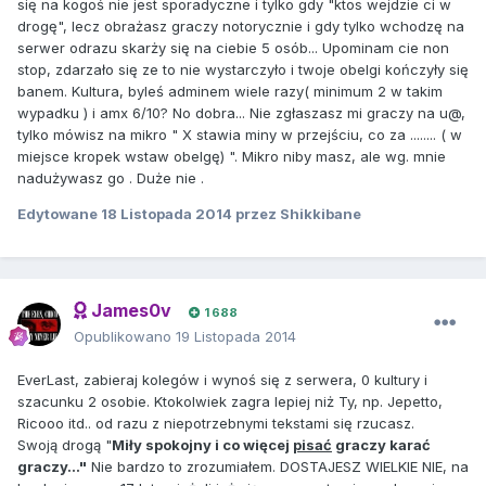
się na kogoś nie jest sporadyczne i tylko gdy "ktos wejdzie ci w
drogę", lecz obrażasz graczy notorycznie i gdy tylko wchodzę na
serwer odrazu skarży się na ciebie 5 osób... Upominam cie non
stop, zdarzało się ze to nie wystarczyło i twoje obelgi kończyły się
banem. Kultura, byleś adminem wiele razy( minimum 2 w takim
wypadku ) i amx 6/10? No dobra... Nie zgłaszasz mi graczy na u@,
tylko mówisz na mikro " X stawia miny w przejściu, co za ........ ( w
miejsce kropek wstaw obelgę) ". Mikro niby masz, ale wg. mnie
nadużywasz go . Duże nie .
Edytowane
18 Listopada 2014
przez Shikkibane
James0v
1 688
Opublikowano
19 Listopada 2014
EverLast, zabieraj kolegów i wynoś się z serwera, 0 kultury i
szacunku 2 osobie. Ktokolwiek zagra lepiej niż Ty, np. Jepetto,
Ricooo itd.. od razu z niepotrzebnymi tekstami się rzucasz.
Swoją drogą "
Miły spokojny i co więcej
pisać
graczy karać
graczy..."
Nie bardzo to zrozumiałem. DOSTAJESZ WIELKIE NIE, na