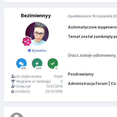
BezImiennyy
Opublikowano
18 Listopada 2
Automatycznie wygenero
Temat został zamknięty p
Bywalec
Gracz zostaje odbanowany, 
914
240
0
Pozdrawiamy
Id Użytkownika:
11349
Wygrane w rankingu:
0
Administracja Forum | Cs
Dołączył:
13.07.2014
Urodziny:
25.03.1999