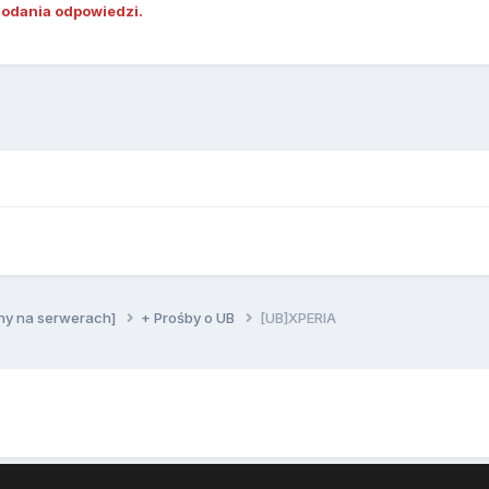
dodania odpowiedzi.
ny na serwerach]
+ Prośby o UB
[UB]XPERIA