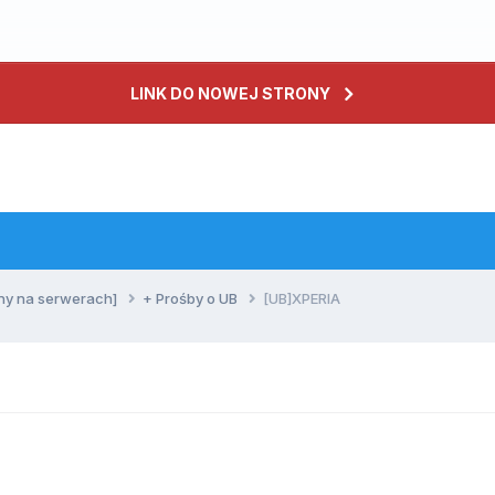
LINK DO NOWEJ STRONY
ny na serwerach]
+ Prośby o UB
[UB]XPERIA