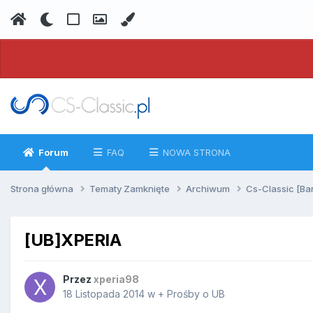
Forum
FAQ
NOWA STRONA
Strona główna
Tematy Zamknięte
Archiwum
Cs-Classic [Ba
[UB]XPERIA
Przez
xperia98
18 Listopada 2014
w
+ Prośby o UB