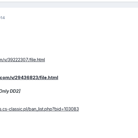
014
/v/39222307/file.html
.com/v/29436823/file.html
[Only DD2]
s.cs-classic.pl/ban_list.php?bid=103083