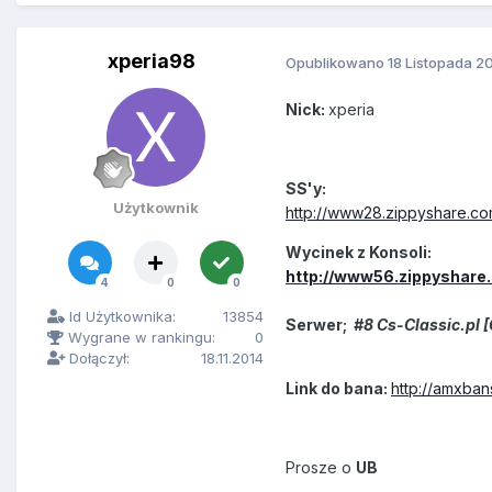
xperia98
Opublikowano
18 Listopada 2
Nick:
xperia
SS'y:
Użytkownik
http://www28.zippyshare.com
Wycinek z Konsoli:
http://www56.zippyshare
4
0
0
Id Użytkownika:
13854
Serwer;
#8 Cs-Classic.pl 
Wygrane w rankingu:
0
Dołączył:
18.11.2014
Link do bana:
http://amxban
Prosze o
UB