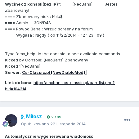
Wycinek z konsoli(bez IP)*
:==== [NeoBans] ==== Jestes
Zbanowany!
==== Zbanowany nick : Kolu$
==== Admin : L3ON!D4S
==== Powod Bana : Wrzuc screeny na forum
==== Wygasa : Nigdy ( od 11/22/2014 - 12 : 23 : 09 )
Type 'amx_help' in the console to see available commands
Kicked by Console: [NeoBans] Zbanowany
Kicked :[NeoBans]
Serwer
:
Cs-Classic.pl [NewDiabloMod] |
Link do bana
:
http://amxbans.cs-classic.pl/ban_list.php?
bid=104314
Miłosz
2 789
Opublikowano
22 Listopada 2014
Automatycznie wygenerowana wiadomość.