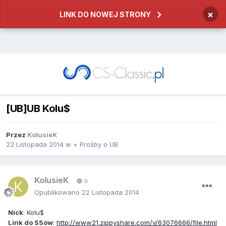
×
LINK DO NOWEJ STRONY
[UB]UB Kolu$
Przez
KolusieK
22 Listopada 2014
w
+ Prośby o UB
KolusieK
0
Opublikowano
22 Listopada 2014
Nick
: Kolu$
Link do SSów
:
http://www21.zippyshare.com/v/63076666/file.html