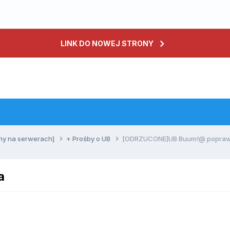
LINK DO NOWEJ STRONY
ny na serwerach]
+ Prośby o UB
[ODRZUCONE]UB Buum!@ popra
a