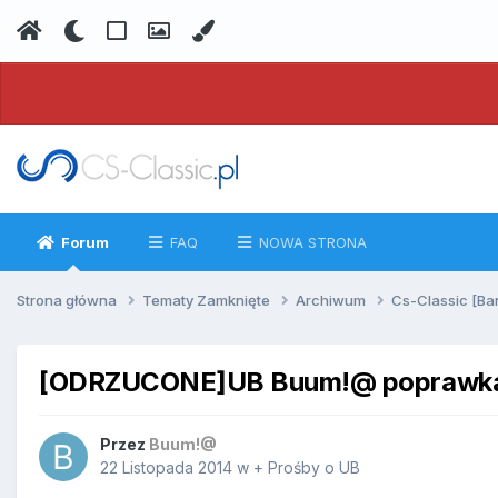
Forum
FAQ
NOWA STRONA
Strona główna
Tematy Zamknięte
Archiwum
Cs-Classic [Ba
[ODRZUCONE]UB Buum!@ poprawk
Przez
Buum!@
22 Listopada 2014
w
+ Prośby o UB