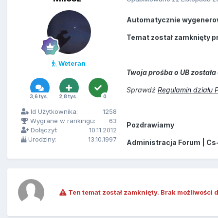
Automatycznie wygenero
Temat został zamknięty p
Weteran
Twoja prośba o UB została 
Sprawdź
Regulamin działu 
3,6 tys.
2,8 tys.
0
Id Użytkownika:
1258
Wygrane w rankingu:
63
Pozdrawiamy
Dołączył:
10.11.2012
Urodziny:
13.10.1997
Administracja Forum | Cs
Ten temat został zamknięty. Brak możliwości 