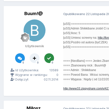
Buum!@
Opublikowano
22 Listopada 2
[uSS] =====================
[uSS] Admin Shikkibane zrobil Ci 
[uSS] Ilosc: 5
[uSS] Umiesc screeny na:
http://fo
[uSS] Pozdro od autora (byCZEK)
Użytkownik
[uSS] =====================
==== [NeoBans] ==== Jestes Zba
5
0
0
==== Zbanowany nick : Buum!@
Id Użytkownika:
13589
==== Admin : Shikkibane
Wygrane w rankingu:
0
==== Powod Bana : Wrzuc screen
Dołączył:
02.11.2014
==== Wygasa : Nigdy ( od 11/22/20
http://www33.zippyshare.com/v/427
Miłosz
Opublikowano
22 Listopada 2