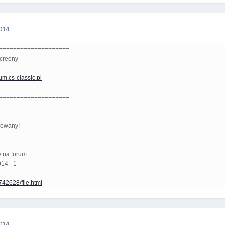
014
=====================
screeny
rum.cs-classic.pl
=====================
nowany!
y na forum
14 - 1
42628/file.html
014