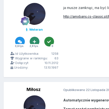
ja musze zamknąc, ma być l
http://amxbans.cs-classic.p
Weteran
3,6 tys.
2,8 tys.
0
Id Użytkownika:
1258
Wygrane w rankingu:
63
Dołączył:
10.11.2012
Urodziny:
13.10.1997
Miłosz
Opublikowano
22 Listopada 2
Automatycznie wygenero
Temat został zamknięty p