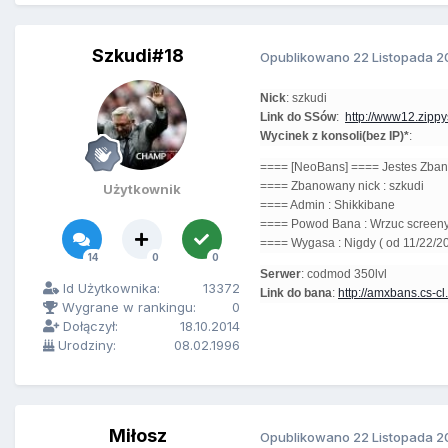
Szkudi#18
Opublikowano
22 Listopada 2
Nick
: szkudi
Link do SSów
:
http://www12.zippys
Wycinek z konsoli(bez IP)*
:
==== [NeoBans] ==== Jestes Zba
==== Zbanowany nick : szkudi
Użytkownik
==== Admin : Shikkibane
==== Powod Bana : Wrzuc screen
==== Wygasa : Nigdy ( od 11/22/20
14
0
0
Serwer
: codmod 350lvl
Id Użytkownika:
13372
Link do bana
:
http://amxbans.cs-cl.
Wygrane w rankingu:
0
Dołączył:
18.10.2014
Urodziny:
08.02.1996
Miłosz
Opublikowano
22 Listopada 2