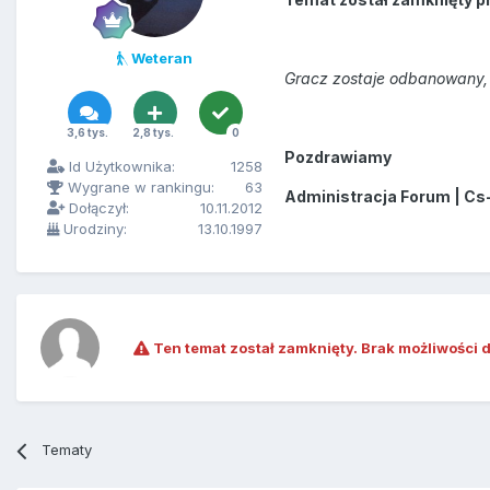
Weteran
Gracz zostaje odbanowany, 
3,6 tys.
2,8 tys.
0
Pozdrawiamy
Id Użytkownika:
1258
Wygrane w rankingu:
63
Administracja Forum | Cs
Dołączył:
10.11.2012
Urodziny:
13.10.1997
Ten temat został zamknięty. Brak możliwości 
Tematy