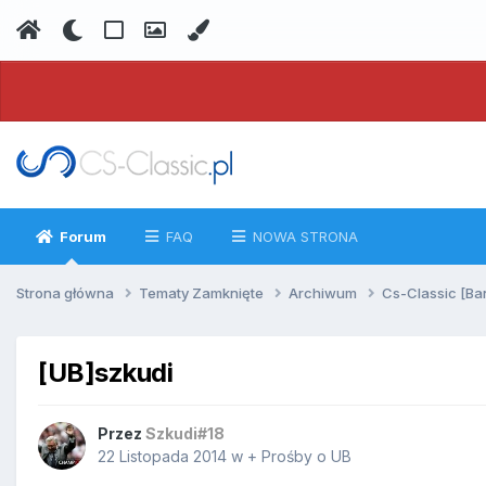
Forum
FAQ
NOWA STRONA
Strona główna
Tematy Zamknięte
Archiwum
Cs-Classic [Ba
[UB]szkudi
Przez
Szkudi#18
22 Listopada 2014
w
+ Prośby o UB