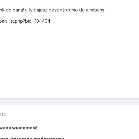
ink do bana! a ty dajesz bezpośrednio do amxbans.
l/ban_list.php?bid=104404
014
wana wiadomość.
rzez któregoś z moderatorów.