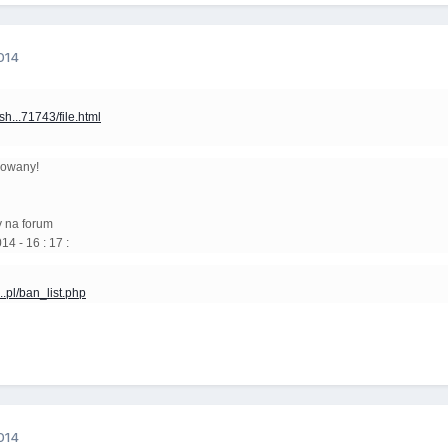
014
h...71743/file.html
nowany!
y na forum
14 - 16 : 17 :
..pl/ban_list.php
014