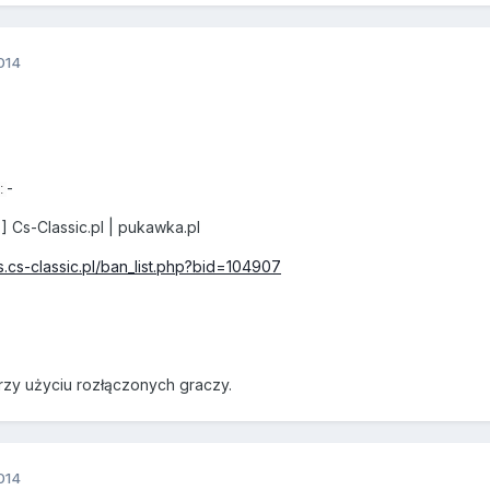
014
-
:
Cs-Classic.pl | pukawka.pl
s.cs-classic.pl/ban_list.php?bid=104907
rzy użyciu rozłączonych graczy.
014