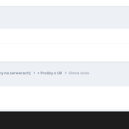
ny na serwerach]
+ Prośby o UB
Gloria victis