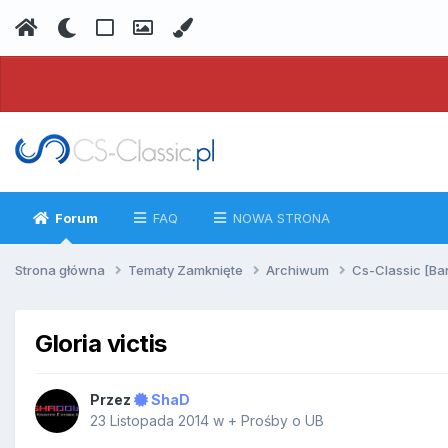
Forum
FAQ
NOWA STRONA
Strona główna
Tematy Zamknięte
Archiwum
Cs-Classic [Ba
Gloria victis
Przez
ShaD
23 Listopada 2014
w
+ Prośby o UB