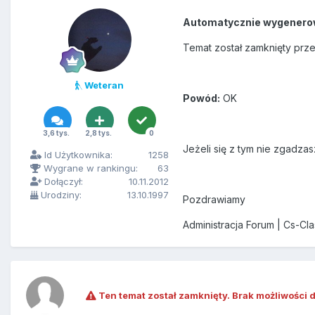
Automatycznie wygenero
Temat został zamknięty prz
Weteran
Powód:
OK
3,6 tys.
2,8 tys.
0
Jeżeli się z tym nie zgadzas
Id Użytkownika:
1258
Wygrane w rankingu:
63
Dołączył:
10.11.2012
Urodziny:
13.10.1997
Pozdrawiamy
Administracja Forum | Cs-Cl
Ten temat został zamknięty. Brak możliwości 