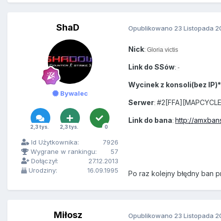
ShaD
Opublikowano
23 Listopada 2
Nick
: Gloria victis
Link do SSów
: -
Wycinek z konsoli(bez IP)*
Bywalec
Serwer
#2[FFA][MAPCYCLE] 
:
Link do bana
http://amxban
:
2,3 tys.
2,3 tys.
0
Id Użytkownika:
7926
Wygrane w rankingu:
57
Dołączył:
27.12.2013
Urodziny:
16.09.1995
Po raz kolejny błędny ban p
Miłosz
Opublikowano
23 Listopada 2