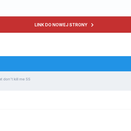
LINK DO NOWEJ STRONY
t don't kill me SS