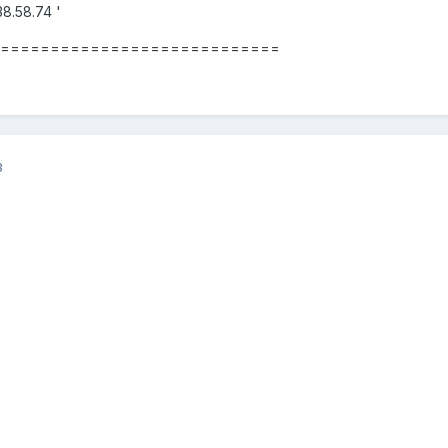
38.58.74 '
==============================
3