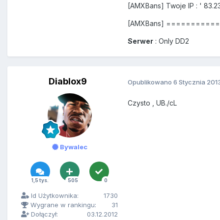
[AMXBans] Twoje IP : ' 83.2
[AMXBans] =========
Serwer
: Only DD2
Diablox9
Opublikowano
6 Stycznia 201
Czysto , UB./cL
Bywalec
1,5 tys.
505
0
Id Użytkownika:
1730
Wygrane w rankingu:
31
Dołączył:
03.12.2012