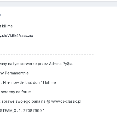
3
 kill me
y.sh/VkBk4/ssss.zip
======================================
any na tym serwerze przez Admina Py$ia.
ny Permanentnie.
 n- now th- that don ' t kill me
screeny na forum '
 sprawe swojego bana na @ www.cs-classic.pl
 STEAM_0 : 1 : 27087999 '