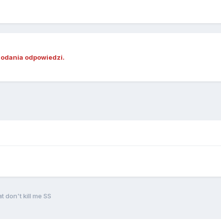
dodania odpowiedzi.
t don't kill me SS