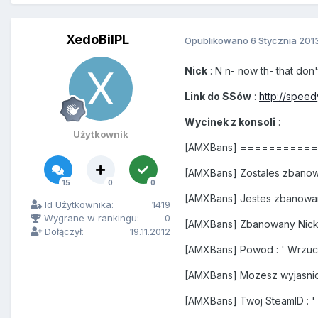
XedoBilPL
Opublikowano
6 Stycznia 201
Nick
: N n- now th- that don't
Link do SSów
:
http://speed
Wycinek z konsoli
:
Użytkownik
[AMXBans] =========
[AMXBans] Zostales zbanow
15
0
0
[AMXBans] Jestes zbanowa
Id Użytkownika:
1419
Wygrane w rankingu:
0
[AMXBans] Zbanowany Nick : N
Dołączył:
19.11.2012
[AMXBans] Powod : ' Wrzuc 
[AMXBans] Mozesz wyjasnic
[AMXBans] Twoj SteamID : '