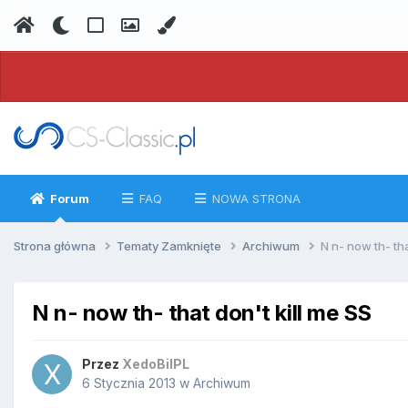
Forum
FAQ
NOWA STRONA
Strona główna
Tematy Zamknięte
Archiwum
N n- now th- tha
N n- now th- that don't kill me SS
Przez
XedoBilPL
6 Stycznia 2013
w
Archiwum