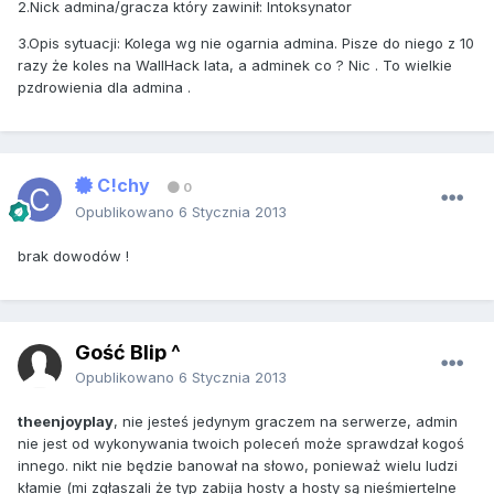
2.Nick admina/gracza który zawinił: Intoksynator
3.Opis sytuacji: Kolega wg nie ogarnia admina. Pisze do niego z 10
razy że koles na WallHack lata, a adminek co ? Nic . To wielkie
pzdrowienia dla admina .
C!chy
0
Opublikowano
6 Stycznia 2013
brak dowodów !
Gość Blip ^
Opublikowano
6 Stycznia 2013
theenjoyplay
, nie jesteś jedynym graczem na serwerze, admin
nie jest od wykonywania twoich poleceń może sprawdzał kogoś
innego. nikt nie będzie banował na słowo, ponieważ wielu ludzi
kłamie (mi zgłaszali że typ zabija hosty a hosty są nieśmiertelne