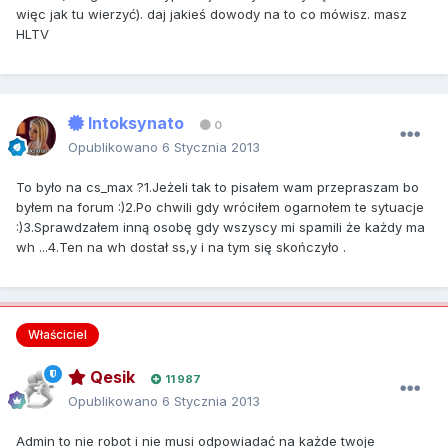
więc jak tu wierzyć). daj jakieś dowody na to co mówisz. masz
HLTV
Intoksynato
0
Opublikowano
6 Stycznia 2013
To było na cs_max ?1.Jeżeli tak to pisałem wam przepraszam bo
byłem na forum :)2.Po chwili gdy wróciłem ogarnołem te sytuacje
:)3.Sprawdzałem inną osobę gdy wszyscy mi spamili że każdy ma
wh ...4.Ten na wh dostał ss,y i na tym się skończyło .
Właściciel
Qesik
11 987
Opublikowano
6 Stycznia 2013
Admin to nie robot i nie musi odpowiadać na każde twoje