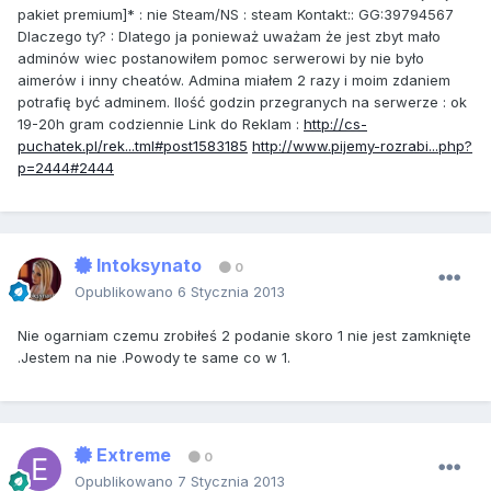
pakiet premium]* : nie Steam/NS : steam Kontakt:: GG:39794567
Dlaczego ty? : Dlatego ja ponieważ uważam że jest zbyt mało
adminów wiec postanowiłem pomoc serwerowi by nie było
aimerów i inny cheatów. Admina miałem 2 razy i moim zdaniem
potrafię być adminem. Ilość godzin przegranych na serwerze : ok
19-20h gram codziennie Link do Reklam :
http://cs-
puchatek.pl/rek...tml#post1583185
http://www.pijemy-rozrabi...php?
p=2444#2444
Intoksynato
0
Opublikowano
6 Stycznia 2013
Nie ogarniam czemu zrobiłeś 2 podanie skoro 1 nie jest zamknięte
.Jestem na nie .Powody te same co w 1.
Extreme
0
Opublikowano
7 Stycznia 2013