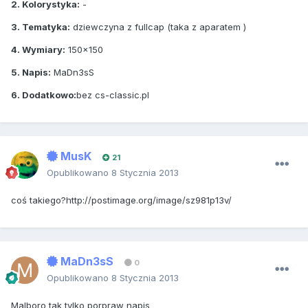
2. Kolorystyka:
-
3. Tematyka:
dziewczyna z fullcap (taka z aparatem )
4. Wymiary:
150x150
5. Napis:
MaDn3sS
6. Dodatkowo:
bez cs-classic.pl
MusK
21
Opublikowano
8 Stycznia 2013
coś takiego?http://postimage.org/image/sz981p13v/
MaDn3sS
0
Opublikowano
8 Stycznia 2013
Malboro tak tylko porpraw napis