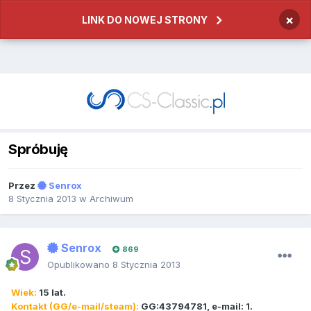
×
LINK DO NOWEJ STRONY
Spróbuję
Przez
Senrox
8 Stycznia 2013
w
Archiwum
Senrox
869
Opublikowano
8 Stycznia 2013
Wiek:
15 lat.
Kontakt (GG/e-mail/steam):
GG:43794781, e-mail: 1.