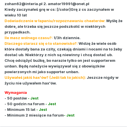
zohan62@interia.pl
2.
amator19991@onet.pl
Kiedy zaczynałeś grę w cs: [/color]Grę z cs zaczynałem w
wieku 10 lat
Doświadczenie w łapaniu/rozpoznawaniu cheaterów:
Myślę że
dobre, ale trzeba się jeszcze podszkolić w niektórych
przypadkach.
Ile masz wolnego czasu?:
1/3h dziennie.
Dlaczego starasz się o to stanowisko?:
Widzę że wiele osób
które dostały bana za czity, czekają dniami i nocami na to żeby
dostać ub. Niektórzy z nich są niewinny i chcą dostać ub.
Chcę odciążyć buźkę, bo narazie tylko on jest supporterem
unban. Będę należycie wywiązywał się z obowiązków
powierzonych mi jako supporter unban.
Używałeś jakiś hax'ów? (Jeśli tak to jakich):
Jeszcze nigdy w
życiu nie używałem hax'ów.
Wymagania
- 50 postów
- Jest
- 50 godzin na forum
- Jest
- Minimum 15 lat
- Jest
- Minimum 2 miesiące na forum
- Jest