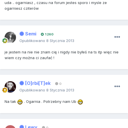
uda .. ogarniasz , czasu na forum jestes sporo i mysle ze
ogarniesz cziterów
Semi
1 260
Opublikowano
8 Stycznia 2013
je jestem na nie nie znam cię i nigdy nie byłeś na ts itp więc nie
wiem czy można ci zaufać !
[O]rbi[T]ek
0
Opublikowano
8 Stycznia 2013
Na tak
. Ogarnia . Potrzebny nam Ub
Lewy
0