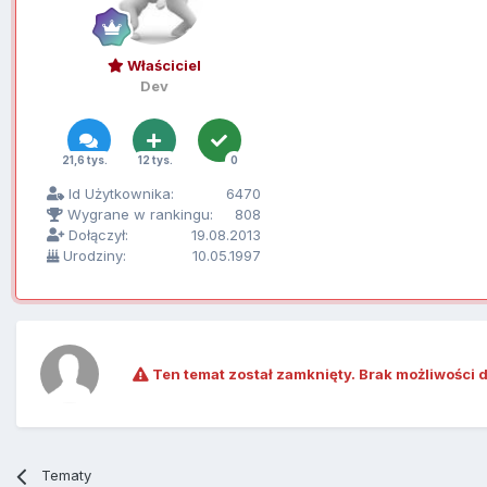
Właściciel
Dev
21,6 tys.
12 tys.
0
Id Użytkownika:
6470
Wygrane w rankingu:
808
Dołączył:
19.08.2013
Urodziny:
10.05.1997
Ten temat został zamknięty. Brak możliwości 
Tematy