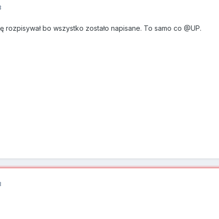
3
się rozpisywał bo wszystko zostało napisane. To samo co @UP.
3