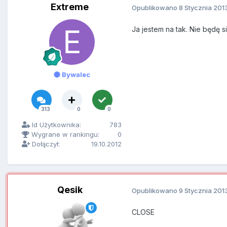
Extreme
Opublikowano
8 Stycznia 201
Ja jestem na tak. Nie będę 
Bywalec
313
0
0
Id Użytkownika:
783
Wygrane w rankingu:
0
Dołączył:
19.10.2012
Qesik
Opublikowano
9 Stycznia 201
CLOSE