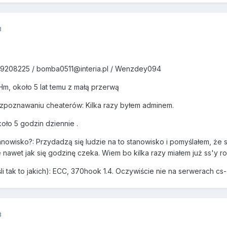
3
 39208225 /
bomba0511@interia.pl
/ Wenzdey094
Hm, około 5 lat temu z małą przerwą
zpoznawaniu cheaterów: Kilka razy byłem adminem.
oło 5 godzin dziennie .
anowisko?: Przydadzą się ludzie na to stanowisko i pomyślałem, że s
e nawet jak się godzinę czeka. Wiem bo kilka razy miałem już ss'y r
i tak to jakich): ECC, 370hook 1.4. Oczywiście nie na serwerach cs-
3