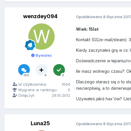
wenzdey094
Opublikowano
8 Stycznia 201
Wiek: 15lat
Kontakt (GG/e-mail/steam):
Kiedy zaczynałeś grę w cs: 
Bywalec
Doświadczenie w łapaniu/ro
Ile masz wolnego czasu?: Ok
153
0
0
Dlaczego starasz się o to st
Id Użytkownika:
1004
niecierpliwią, a to denerwuj
Wygrane w rankingu:
0
Dołączył:
29.10.2012
Używałeś jakiś hax'ów? (Jeśl
Luna25
Opublikowano
8 Stycznia 201