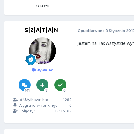
Guests
S|Z|A|T|A|N
Opublikowano
8 Stycznia 201
jestem na TakWszystkie wy
Bywalec
141
3
0
Id Użytkownika:
1283
Wygrane w rankingu:
0
Dołączył:
13.11.2012