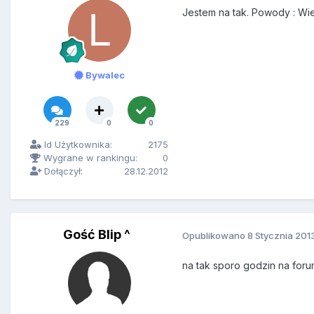
Jestem na tak. Powody : Wie
Bywalec
229
0
0
Id Użytkownika:
2175
Wygrane w rankingu:
0
Dołączył:
28.12.2012
Gość Blip ^
Opublikowano
8 Stycznia 201
na tak sporo godzin na for