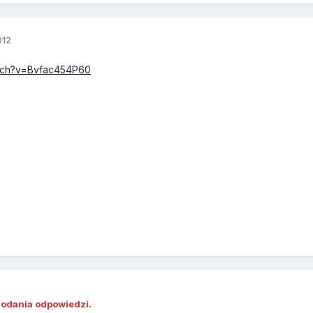
012
atch?v=Bvfac454P60
dodania odpowiedzi.