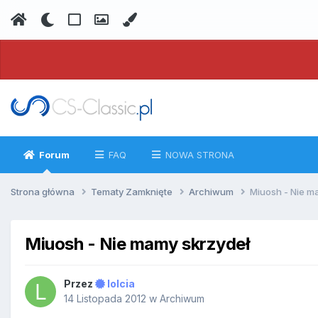
Forum
FAQ
NOWA STRONA
Strona główna
Tematy Zamknięte
Archiwum
Miuosh - Nie m
Miuosh - Nie mamy skrzydeł
Przez
lolcia
14 Listopada 2012
w
Archiwum