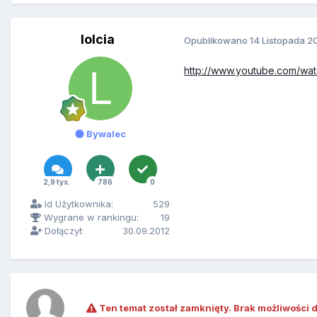
lolcia
Opublikowano
14 Listopada 2
http://www.youtube.com/w
Bywalec
2,9 tys.
786
0
Id Użytkownika:
529
Wygrane w rankingu:
19
Dołączył:
30.09.2012
Ten temat został zamknięty. Brak możliwości 