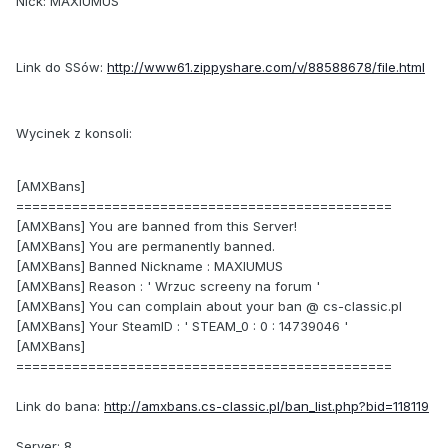
Nick: MAXIUMUS
Link do SSów:
http://www61.zippyshare.com/v/88588678/file.html
Wycinek z konsoli:
[AMXBans]
===============================================
[AMXBans] You are banned from this Server!
[AMXBans] You are permanently banned.
[AMXBans] Banned Nickname : MAXIUMUS
[AMXBans] Reason : ' Wrzuc screeny na forum '
[AMXBans] You can complain about your ban @ cs-classic.pl
[AMXBans] Your SteamID : ' STEAM_0 : 0 : 14739046 '
[AMXBans]
===============================================
Link do bana:
http://amxbans.cs-classic.pl/ban_list.php?bid=118119
Server: 8