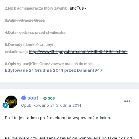
ancTus~
2.Nick admina/gracza który zawinił:
3.Admin/Gracz : Gracz
4.Data i godzina: przed chwileczka
5.Dowody (demko/screeny/
http://www63.zippyshare.com/v/69942169/file.html
świadkowie):
6.Opis sytuacji:Ten Gracz zawszę ma coś do mnie.
Edytowane
21 Grudnia 2014
przez Damian1947
soot
306
Opublikowano
21 Grudnia 2014
Po 1 to jest admin po 2 czekam na wypowiedź admina.
Ps: nie wiem czy jest sens czekać na wypowiedź bo takie cos od