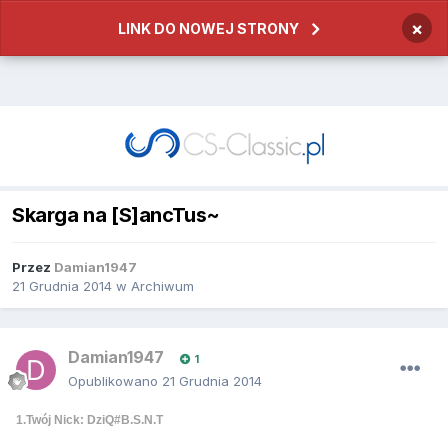
×
LINK DO NOWEJ STRONY
Skarga na [S]ancTus~
Przez
Damian1947
21 Grudnia 2014
w
Archiwum
Damian1947
1
Opublikowano
21 Grudnia 2014
1.Twój Nick: DziQ#B.S.N.T