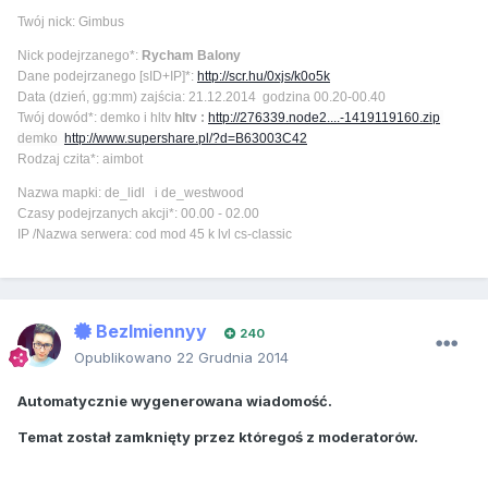
Twój nick: Gimbus
Nick podejrzanego*:
Rycham Balony
Dane podejrzanego [sID+IP]*:
http://scr.hu/0xjs/k0o5k
Data (dzień, gg:mm) zajścia: 21.12.2014 godzina 00.20-00.40
Twój dowód*: demko i hltv
hltv :
http://276339.node2....-1419119160.zip
demko
http://www.supershare.pl/?d=B63003C42
Rodzaj czita*: aimbot
Nazwa mapki: de_lidl i de_westwood
Czasy podejrzanych akcji*: 00.00 - 02.00
IP /Nazwa serwera: cod mod 45 k lvl cs-classic
BezImiennyy
240
Opublikowano
22 Grudnia 2014
Automatycznie wygenerowana wiadomość.
Temat został zamknięty przez któregoś z moderatorów.