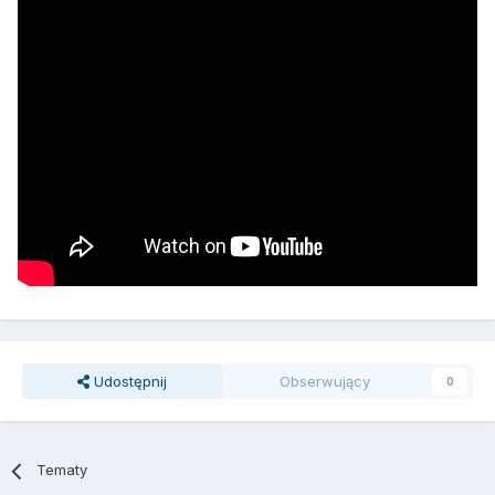
Udostępnij
Obserwujący
0
Tematy