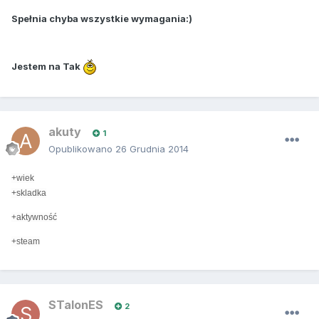
Spełnia chyba wszystkie wymagania:)
Jestem na Tak
akuty
1
Opublikowano
26 Grudnia 2014
+wiek
+skladka
+aktywność
+steam
STalonES
2