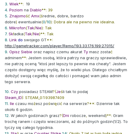
3.
Wiek
**:
19
4.
Poziom
na
Diablo
**: 39
5.
Znajomo
ść
Amx
(ś
rednie
,
dobre
,
bardzo
dobre
)
ewentualnie
(
0
/
10
): Dobra ale na pewno nie idealna.
6.
Mikrofon
(
Tak
/
Nie
): Tak
7.
Sk
ł
adka
(
Tak
/
Nie
)**: Tak
8.
Link
do
swojego GT
**:
http://gametracker.com/player/Remo/193.33.176.199:27015/
9.
Opisz
Siebie
oraz napisz czemu akurat
Ty
masz zosta
ć
adminem
**:
Jestem osobą, która patrzy na graczy sprawiedliwie,
nie patrzę oceną "ktoś jest lepszy to pewnie ma cheaty". Jestem
często dostępny więc myślę, że to wielki plus. Dlatego chciałbym
dołożyć swoją cegiełkę do całości i pomagać wam jako admin
tego serwera.
10.
Czy
posiadasz STEAM
?(
Je
ś
li tak to podaj
Steam_ID
): STEAM_0:1:93987409
11.
Ile
czasu mo
ż
esz po
ś
wi
ę
ci
ć
na serwerze
?**:
Dziennie tak
około 6 godzin.
12.
W jakich godzinach grasz
?(
Dni
robocze
,
weekend
)**:
Gram
trochę ranem i często wieczorami, aż do późnych godzin(1/2). To
tyczy się całego tygodnia.
13.
Sta
ż
w grze
Counter
Strike
1.6
: Około 7 lat w tym była jedna