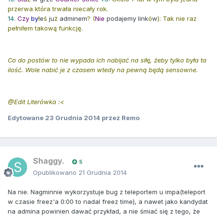
przerwa która trwała niecały rok.
14.
Czy
by
ł
e
ś
ju
ż
adminem
?
(
Nie
podajemy link
ó
w
): Tak nie raz
pełniłem takową funkcję.
Co do postów to nie wypada ich nabijać na siłę, żeby tylko była ta
ilość. Wole nabić je z czasem wtedy na pewną będą sensowne.
@Edit Literówka :<
Edytowane
23 Grudnia 2014
przez Remo
Shaggy.
5
Opublikowano
21 Grudnia 2014
Na nie. Nagminnie wykorzystuje bug z teleportem u impa(teleport
w czasie freez'a 0:00 to nadal freez time), a nawet jako kandydat
na admina powinien dawać przykład, a nie śmiać się z tego, że