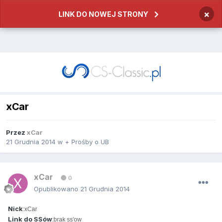
×
LINK DO NOWEJ STRONY
xCar
Przez
xCar
21 Grudnia 2014
w
+ Prośby o UB
xCar
0
Opublikowano
21 Grudnia 2014
Nick
:xCar
Link do SSów
:brak ss'ow