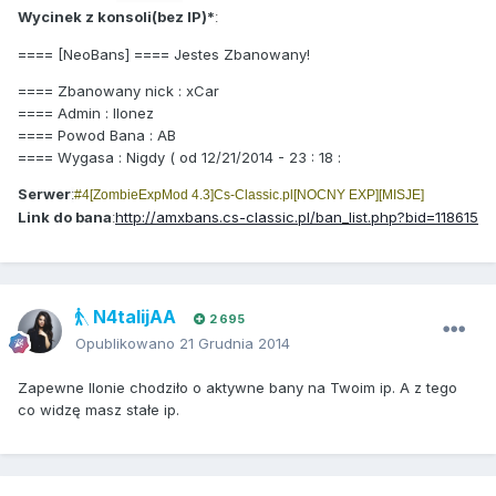
Wycinek z konsoli(bez IP)*
:
==== [NeoBans] ==== Jestes Zbanowany!
==== Zbanowany nick : xCar
==== Admin : Ilonez
==== Powod Bana : AB
==== Wygasa : Nigdy ( od 12/21/2014 - 23 : 18 :
Serwer
:
#4[ZombieExpMod 4.3]Cs-Classic.pl[NOCNY EXP][MISJE]
Link do bana
http://amxbans.cs-classic.pl/ban_list.php?bid=118615
:
N4talijAA
2 695
Opublikowano
21 Grudnia 2014
Zapewne Ilonie chodziło o aktywne bany na Twoim ip. A z tego
co widzę masz stałe ip.