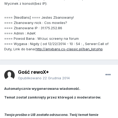
Wycinek z konsoli(bez IP):
==== [NeoBans] ==== Jestes Zbanowany!
==== Zbanowany nick : Cos mowiles?
==== Zbanowane IP : 31.175.252.86
==== Admin : AdeK
==== Powod Bana : Wrzuc screeny na forum
==== Wygasa : Nigdy ( od 12/22/2014 - 10 : 54 : , Serwer:Call of
Duty, Link do bana:
http://amxbans.cs-classic.pl/ban_list.php
Gość rewoX*
Opublikowano
22 Grudnia 2014
Automatycznie wygenerowana wiadomość.
Temat został zamknięty przez któregoś z moderatorów.
Twoja prośba o UB została odrzucona. Twój temat łamie