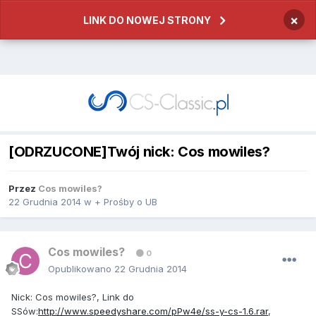
×
LINK DO NOWEJ STRONY
[ODRZUCONE]Twój nick: Cos mowiles?
Przez
Cos mowiles?
22 Grudnia 2014
w
+ Prośby o UB
Cos mowiles?
0
Opublikowano
22 Grudnia 2014
Nick: Cos mowiles?, Link do
SSów:
http://www.speedyshare.com/pPw4e/ss-y-cs-1.6.rar
,