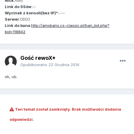
Nick
:Axes
Link do SSów
:---
Wycinek z konsoli(bez IP)*
:-----
Serwer
:ODD2
Link do bana
http://amxbans.cs-classic.pl/ban_list.php?
:
bid=118842
Gość rewoX*
Opublikowano
22 Grudnia 2014
ok, ub.
Ten temat został zamknięty. Brak możliwości dodania
odpowiedzi.