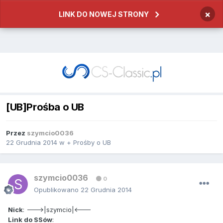
×
LINK DO NOWEJ STRONY
[UB]Prośba o UB
Przez
szymcio0036
22 Grudnia 2014
w
+ Prośby o UB
szymcio0036
0
Opublikowano
22 Grudnia 2014
Nick
: --->|szymcio|<---
Link do SSów
: