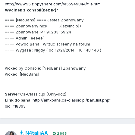
http://www55.zippyshare.com/v/55949844/file.html
Wycinek z konsoli(bez IP)*
:
==== [NeoBans] ==== Jestes Zbanowany!
==== Zbanowany nick : --->|szymcio|<---
==== Zbanowane IP : 91.233.159.24
==== Admin : eeeee`
==== Powod Bana : Wrzuc screeny na forum
==== Wygasa : Nigdy ( od 12/21/2014 - 16 : 48 : 46 )
Kicked by Console: [NeoBans] Zbanowany
Kicked :[NeoBans]
Serwer
:Cs-Classic.pl [Only-dd2]
Link do bana
:
http://amxbans.cs-classic.pl/ban_list.php?
bid=118363
N4talijAA
2 695