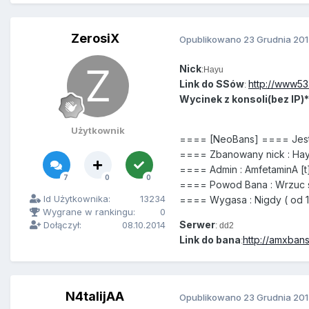
ZerosiX
Opublikowano
23 Grudnia 20
Nick
:Hayu
Link do SSów
http://www53
:
Wycinek z konsoli(bez IP)*
Użytkownik
==== [NeoBans] ==== Jes
==== Zbanowany nick : Ha
==== Admin : AmfetaminA [t
7
0
0
==== Powod Bana : Wrzuc 
Id Użytkownika:
13234
==== Wygasa : Nigdy ( od 12
Wygrane w rankingu:
0
Serwer
Dołączył:
08.10.2014
: dd2
Link do bana
http://amxbans.
:
N4talijAA
Opublikowano
23 Grudnia 20