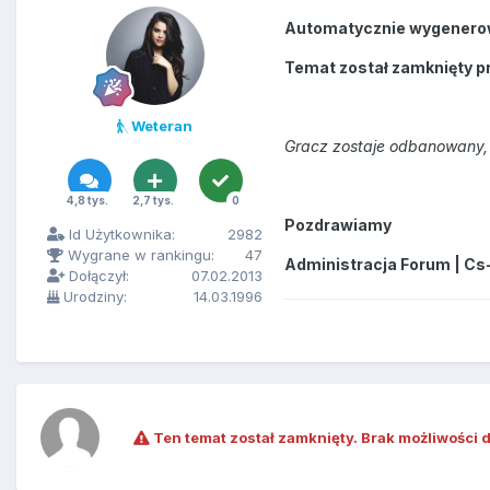
Automatycznie wygenero
Temat został zamknięty p
Weteran
Gracz zostaje odbanowany, 
4,8 tys.
2,7 tys.
0
Pozdrawiamy
Id Użytkownika:
2982
Wygrane w rankingu:
47
Administracja Forum | Cs
Dołączył:
07.02.2013
Urodziny:
14.03.1996
Ten temat został zamknięty. Brak możliwości 