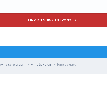
LINK DO NOWEJ STRONY
ny na serwerach]
+ Prośby o UB
[UB]ssy Hayu