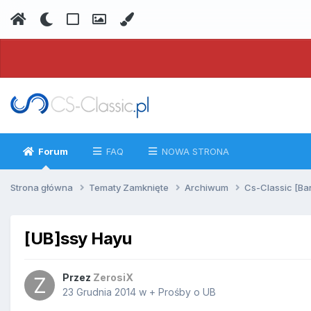
Forum
FAQ
NOWA STRONA
Strona główna
Tematy Zamknięte
Archiwum
Cs-Classic [Ba
[UB]ssy Hayu
Przez
ZerosiX
23 Grudnia 2014
w
+ Prośby o UB