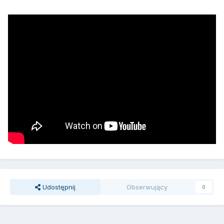
Udostępnij
Obserwujący
0