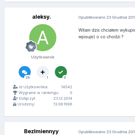
aleksy.
Opublikowano
23 Grudnia 20
Witam dzis chciałem wykupi
wpisuje) o co chodzi ?
Użytkownik
26
1
0
Id Użytkownika:
14542
Wygrane w rankingu:
0
Dołączył:
23.12.2014
Urodziny:
13.08.1996
BezImiennyy
Opublikowano
23 Grudnia 20