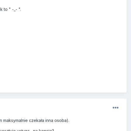
 to " -_- ".
n maksymalnie czekała inna osoba).
sztuje usługa , na koncie?.