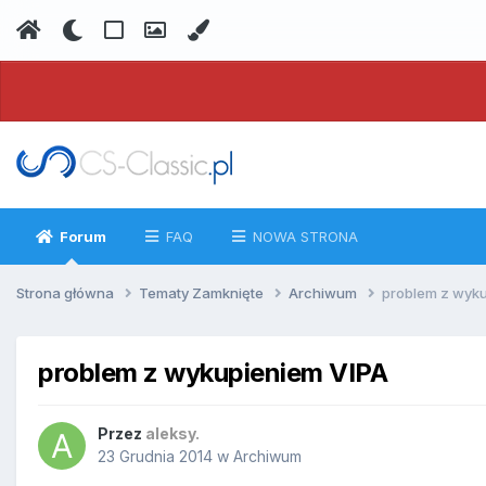
Forum
FAQ
NOWA STRONA
Strona główna
Tematy Zamknięte
Archiwum
problem z wyku
problem z wykupieniem VIPA
Przez
aleksy.
23 Grudnia 2014
w
Archiwum