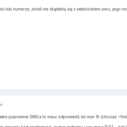
i lub numerze, jeżeli nie skątaktuj się z właścicielem sieci, jego nick
14
slałeś poprawnie SMS;a to masz odpowiedź do max 1h (chociaż ~5mi
 wpisany kod wiadomości, numer wybrany i czy masz 11.07 - tyle ko