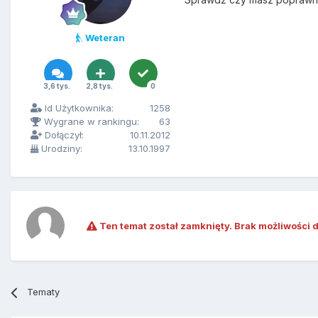
Weteran
3,6 tys.
2,8 tys.
0
Id Użytkownika:
1258
Wygrane w rankingu:
63
Dołączył:
10.11.2012
Urodziny:
13.10.1997
Ten temat został zamknięty. Brak możliwości 
Tematy