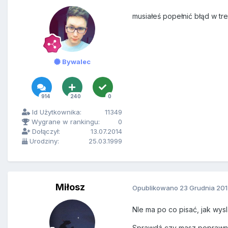
musiałeś popełnić błąd w treśc
Bywalec
914
240
0
Id Użytkownika:
11349
Wygrane w rankingu:
0
Dołączył:
13.07.2014
Urodziny:
25.03.1999
Miłosz
Opublikowano
23 Grudnia 20
NIe ma po co pisać, jak wy
Sprawdź czy masz poprawnie