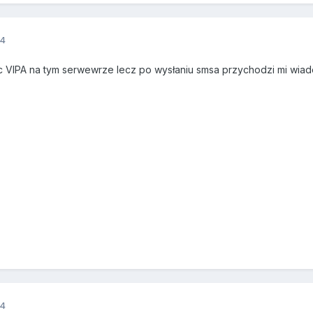
14
c VIPA na tym serwewrze lecz po wysłaniu smsa przychodzi mi wia
14