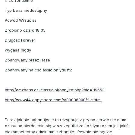
Nick Yondaime
Typ bana niedostępny
Powód Wrzuć ss
Zrobiono dziś o 18 35
Długość Forever
wygasa nigdy
Zbanowany przez Haze
Zbanowany na csclassic onlydust2
http://amxbans.cs-classic.pl/ban_list.php?bid=119653
http://www44.zippyshare.com/v/89036908/file.html
Teraz jak nie odbanujecie to rezygnuje z gry na serwie nie mam
czasu na pierdolenie się w szczeguliki za każdym razem jak jakiś
niekompetentny admin mnie zbanuje . Pewnie nie będzie