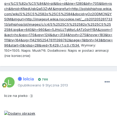
q=s%C5%82o%C5%84&hl=pl&tbo=d&biw=1280&bih=705&tbm=is
ch&tbnid=KNedUgbQa53ZyM:&imgrefurl=http://polskihiphop.wikia.
com/wiki/S%25C5%2582o%25C5%2584&docid=yOz2ODMCNQY
50M&imgurl=http://images4.wikia.nocookie.net/__cb201205261733
13/plhiphop/pl/images/c/c4/S%2525C5%252582o%2525C5%25
2584.jpg&w=640&h=960&ei=5JHsUJTgMsrL4ATz0oHYBA&zoom=1
&iact=hc&vpx=170&vpy=124&dur=3134&hovh=275&hovw=183&tx=
111&ty=164&sig=114219525476111399762&page=1&tbnh=143&tbnw=
96&start=0&ndsp=28&ved=1t:429,r:1,s:0,i:1534.
Wymiary:
150x1505. Napis: Musk?!6. Dodatkowo: Napis w postaci animacji
(nie koniecznie)
lolcia
786
Opublikowano
9 Stycznia 2013
licze na piwko : ))