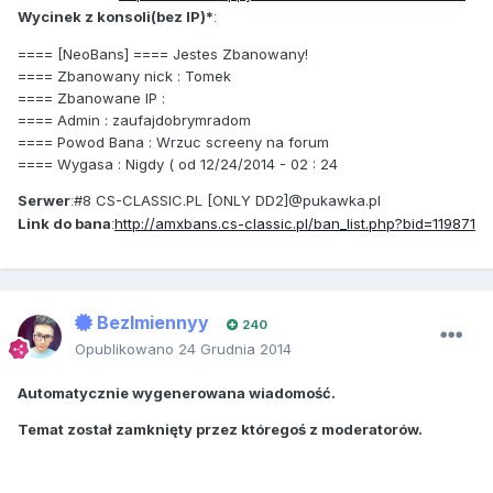
Wycinek z konsoli(bez IP)*
:
==== [NeoBans] ==== Jestes Zbanowany!
==== Zbanowany nick : Tomek
==== Zbanowane IP :
==== Admin : zaufajdobrymradom
==== Powod Bana : Wrzuc screeny na forum
==== Wygasa : Nigdy ( od 12/24/2014 - 02 : 24
Serwer
#8 CS-CLASSIC.PL [ONLY DD2]@pukawka.pl
:
Link do bana
http://amxbans.cs-classic.pl/ban_list.php?bid=119871
:
BezImiennyy
240
Opublikowano
24 Grudnia 2014
Automatycznie wygenerowana wiadomość.
Temat został zamknięty przez któregoś z moderatorów.