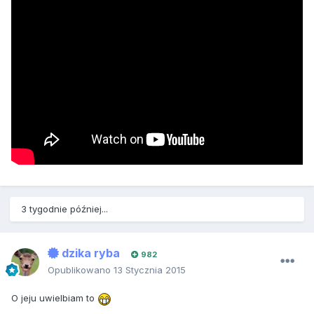
3 tygodnie później...
dzika ryba
982
Opublikowano
13 Stycznia 2015
O jeju uwielbiam to