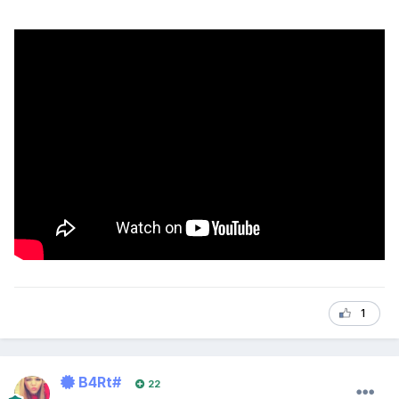
1
B4Rt#
22