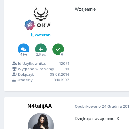
Wzajemnie
Weteran
4 tys.
2,1 tys.
0
Id Użytkownika:
12071
Wygrane w rankingu:
18
Dołączył:
08.08.2014
Urodziny:
18.10.1997
N4talijAA
Opublikowano
24 Grudnia 20
Dziękuje i wzajemnie ;3