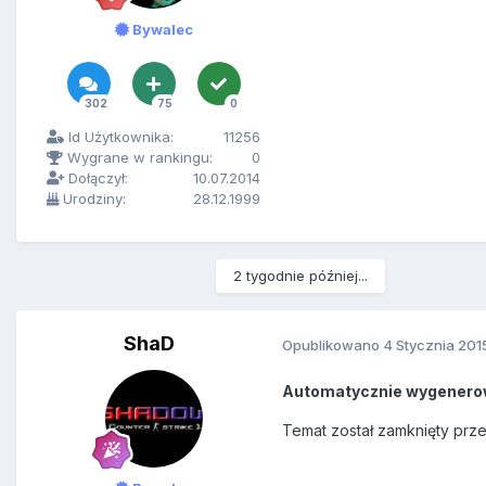
Bywalec
302
75
0
Id Użytkownika:
11256
Wygrane w rankingu:
0
Dołączył:
10.07.2014
Urodziny:
28.12.1999
2 tygodnie później...
ShaD
Opublikowano
4 Stycznia 201
Automatycznie wygenero
Temat został zamknięty prz