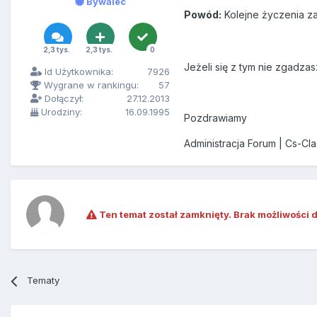
Bywalec
Powód:
Kolejne życzenia za
2,3 tys.
2,3 tys.
0
Jeżeli się z tym nie zgadzas
Id Użytkownika:
7926
Wygrane w rankingu:
57
Dołączył:
27.12.2013
Urodziny:
16.09.1995
Pozdrawiamy
Administracja Forum | Cs-Cl
Ten temat został zamknięty. Brak możliwości 
Tematy