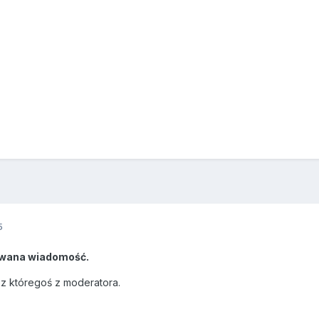
5
wana wiadomość.
ez któregoś z moderatora.