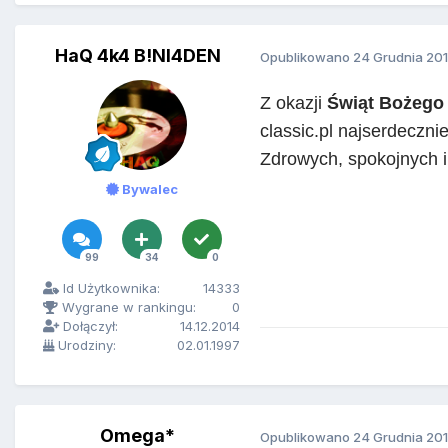
HaQ 4k4 B!Nl4DEN
Opublikowano
24 Grudnia 20
Z okazji
Świąt Bożego
classic.pl najserdeczni
Zdrowych, spokojnych i
Bywalec
99
34
0
Id Użytkownika:
14333
Wygrane w rankingu:
0
Dołączył:
14.12.2014
Urodziny:
02.01.1997
Omega*
Opublikowano
24 Grudnia 20