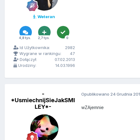
Weteran
4,8 tys.
2,7 tys.
0
Id Użytkownika:
2982
Wygrane w rankingu:
47
Dołączył:
07.02.2013
Urodziny:
14.03.1996
-
Opublikowano
24 Grudnia 20
*UsmiechnijSieJakSMI
LEY*-
wZAjemnie