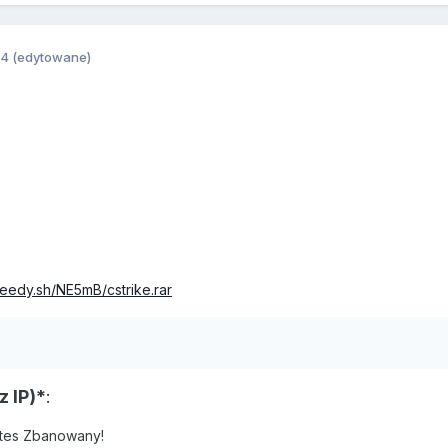
14
(edytowane)
peedy.sh/NE5mB/cstrike.rar
z IP)*
:
tes Zbanowany!