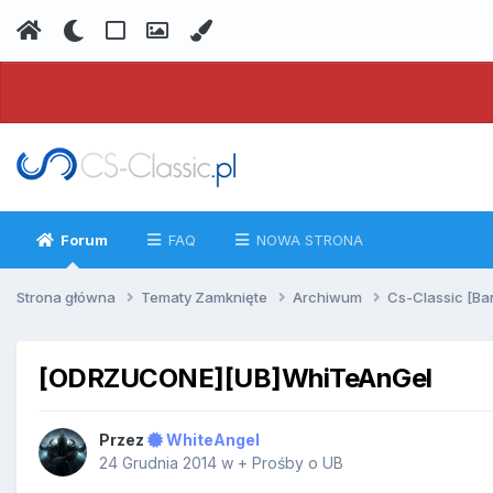
Forum
FAQ
NOWA STRONA
Strona główna
Tematy Zamknięte
Archiwum
Cs-Classic [Ba
[ODRZUCONE][UB]WhiTeAnGel
Przez
WhiteAngel
24 Grudnia 2014
w
+ Prośby o UB