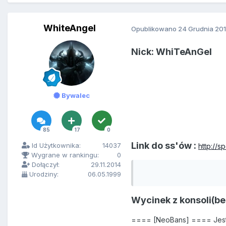
WhiteAngel
Opublikowano
24 Grudnia 20
Nick: WhiTeAnGel
Bywalec
85
17
0
Link do ss'ów :
Id Użytkownika:
14037
http://s
Wygrane w rankingu:
0
Dołączył:
29.11.2014
Urodziny:
06.05.1999
Wycinek z konsoli(be
==== [NeoBans] ==== Jes