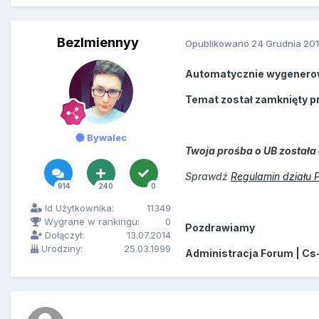
BezImiennyy
Opublikowano
24 Grudnia 20
Automatycznie wygenero
Temat został zamknięty p
Bywalec
Twoja prośba o UB została 
Sprawdź
Regulamin działu 
914
240
0
Id Użytkownika:
11349
Wygrane w rankingu:
0
Pozdrawiamy
Dołączył:
13.07.2014
Urodziny:
25.03.1999
Administracja Forum | Cs