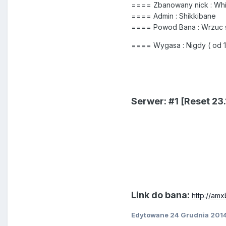
==== Zbanowany nick : Wh
==== Admin : Shikkibane
==== Powod Bana : Wrzuc 
==== Wygasa : Nigdy ( od 12
Serwer: #1 [Reset 23.
Link do bana:
http://amx
Edytowane
24 Grudnia 201