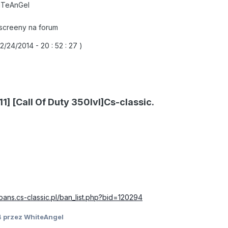
iTeAnGel
screeny na forum
/24/2014 - 20 : 52 : 27 )
11] [Call Of Duty 350lvl]Cs-classic.
bans.cs-classic.pl/ban_list.php?bid=120294
4
przez WhiteAngel