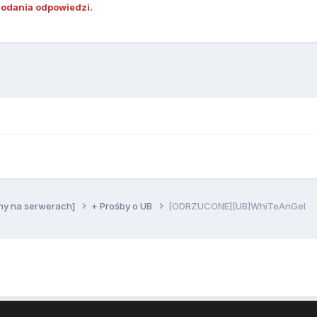
dodania odpowiedzi.
ny na serwerach]
+ Prośby o UB
[ODRZUCONE][UB]WhiTeAnGel