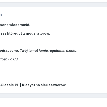
14
wana wiadomość.
rzez któregoś z moderatorów.
odrzucona. Twój temat łamie regulamin działu.
Prośby o UB
-Classic.PL | Klasyczna sieć serwerów