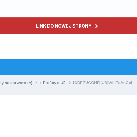
LINK DO NOWEJ STRONY
ny na serwerach]
+ Prośby o UB
[ODRZUCONE][UB]WhiTeAnGel