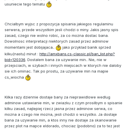
usuniecie tego tematu
Chcialbym wyjsc z propozycja spisania jakiegos regulaminu
serwera, przede wszystkim jesli chodzi o miny. Jakis jasny spis
zasad, czego nie wolno robic, za co mozna dostac bana.
Dowolnosc interpretacji niektorych zasad przez adminow
momentami jest dobijajaca..
jako przyklad banik sprzed
kilku(nastu) minut :
http://amxbans.cs-classic.pl/ban_list.php?
bid=120336
. Dostalem bana za uzywanie min.. Nie, nie w
przejsciach, w szybach i innych miejscach w ktorych nie daloby
sie ich ominac. Tak po prostu, za uzywanie min na mapie
cs_wiocha
Kilka razy dziennie dostaje bany za nieprawidlowe wedlug
adminow ustawianie min, w zwiazku z czym prosilbym o spisanie
kilku zasad, najlepiej rzecz jasna przez adminow serwa, co
mozna a czego nie mozna, jesli chodzi o wszystko. Ja dostaje
bana za uzywanie min, a ktos inny nie dostaje za skanowanie
przez plot na mapce eldorado, chociaz (podobno) za to tez jest