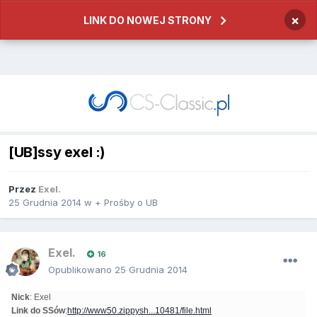
×
LINK DO NOWEJ STRONY
[UB]ssy exel :)
Przez
Exel.
25 Grudnia 2014
w
+ Prośby o UB
Exel.
16
Opublikowano
25 Grudnia 2014
Nick
: Exel
Link do SSów
:
http://www50.zippysh...10481/file.html