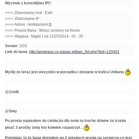
Wycinek z konsoli(bez IP)*
:
==== Zbanowany nick : Exel
==== Zbanowane IP :
==== Admin : AmfetaminA [t]
==== Powod Bana : Wrzuc screeny na forum
==== Wygasa : Nigdy ( od 12/25/2014 - 01 : 35 :
Serwer
: DD2
Link do bana
:
http://amxbans.cs-classic.pl/ban_list.php?bid=120451
Myślę że teraz jest wszystko w porządku i dostane w końcu Unbana
@@edit
@Siwy
Po prostu napisałem do ciebie,bo dla mnie to troche dziwne że trzeba
pisać 3 prośby żeby kto kolwiek rozpatrzył ..
Pomijając to że bana dostałem po 2 minutach grania na serwerze,co jest