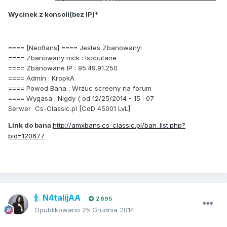
Wycinek z konsoli(bez IP)*
==== [NeoBans] ==== Jestes Zbanowany!
==== Zbanowany nick : Isobutane
==== Zbanowane IP : 95.49.91.250
==== Admin : KropkA
==== Powod Bana : Wrzuc screeny na forum
==== Wygasa : Nigdy ( od 12/25/2014 - 15 : 07
Serwer Cs-Classic.pl [CoD 45001 LvL]
Link do bana
http://amxbans.cs-classic.pl/ban_list.php?
:
bid=120677
N4talijAA
2 695
Opublikowano
25 Grudnia 2014