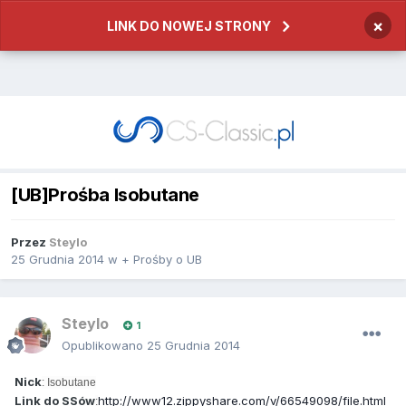
×
LINK DO NOWEJ STRONY
[UB]Prośba Isobutane
Przez
Steylo
25 Grudnia 2014
w
+ Prośby o UB
Steylo
1
Opublikowano
25 Grudnia 2014
Nick
: Isobutane
Link do SSów
http://www12.zippyshare.com/v/66549098/file.html
: