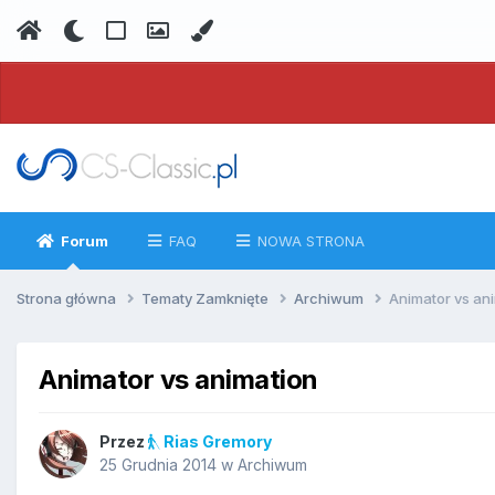
Forum
FAQ
NOWA STRONA
Strona główna
Tematy Zamknięte
Archiwum
Animator vs an
Animator vs animation
Przez
Rias Gremory
25 Grudnia 2014
w
Archiwum