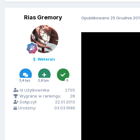
Rias Gremory
Opublikowano
25 Grudnia 20
Weteran
3,4 tys.
2,6 tys.
0
Id Użytkownika:
2705
Wygrane w rankingu:
28
Dołączył:
22.01.2013
Urodziny:
03.03.1999