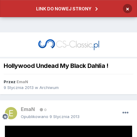
×
LINK DO NOWEJ STRONY
Hollywood Undead My Black Dahlia !
Przez
EmaN
9 Stycznia 2013
w
Archiwum
EmaN
0
Opublikowano
9 Stycznia 2013