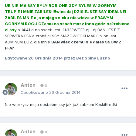
UB NIE MA SSY BYLY ROBIONE GDY BYLES W GORNYM
TRUPIE I MNIE ZABILES!!!!wiec daj DZISIEJSZE SSY IDEALNEI
ZABILES MNIE a ja mojego nicku nie widze w PRAWYM
GORNYM ROGU CZemu na ssach masz inna godzine?robione
ci ssy
o 14:41 a na ssach jest 11:33?WTF? ej ej BAN JEST Z
SERWERA FFA a zrobił ci SSY MAZOWIECKI MARCIN on jest
ADMINEM DD2. dla mnie
BAN wiec czemu nie dales SSÓW Z
FFA?
Edytowane
26 Grudnia 2014
przez Bez Spiny Luzno
Anton
0
Opublikowano
26 Grudnia 2014
Nie wierzysz mi ja dostałem ssy jak już zabiłem KoskiKredki
Anton
0