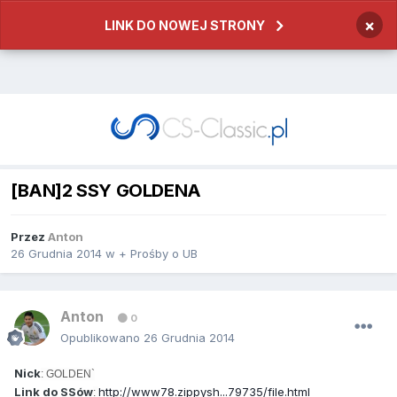
×
LINK DO NOWEJ STRONY
[BAN]2 SSY GOLDENA
Przez
Anton
26 Grudnia 2014
w
+ Prośby o UB
Anton
0
Opublikowano
26 Grudnia 2014
Nick
: GOLDEN`
Link do SSów
http://www78.zippysh...79735/file.html
: