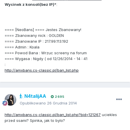
Wycinek z konsoli(bez IP)*
:
==== [NeoBans] ==== Jestes Zbanowany!
==== Zbanowany nick : GOLDEN
==== Zbanowane IP : 217.99.113.192
==== Admin : Koala
==== Powod Bana : Wrzuc screeny na forum
==== Wygasa : Nigdy ( od 12/26/2014 - 14 : 41
:
http://amxbans.cs-classic.pl/ban_list.php
N4talijAA
2 695
Opublikowano
26 Grudnia 2014
http://amxbans.cs-classic.pl/ban_list.php?bid=121267
uciekles
przed ssami? Spinka, jak to bylo?