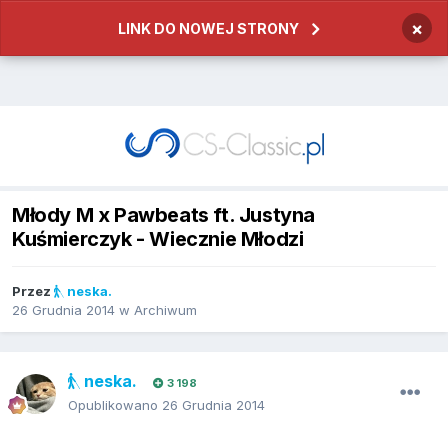
×
LINK DO NOWEJ STRONY
Młody M x Pawbeats ft. Justyna
Kuśmierczyk - Wiecznie Młodzi
Przez
neska.
26 Grudnia 2014
w
Archiwum
neska.
3 198
Opublikowano
26 Grudnia 2014