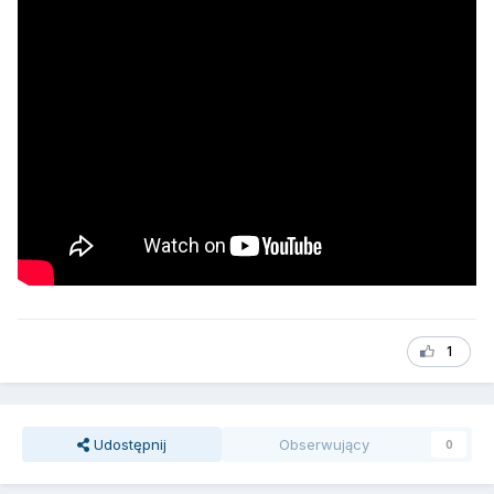
1
Udostępnij
Obserwujący
0