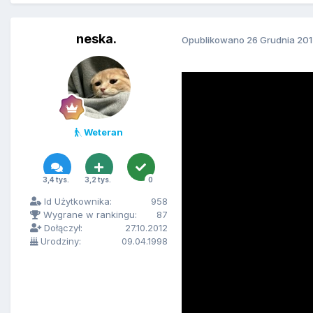
neska.
Opublikowano
26 Grudnia 20
Weteran
3,4 tys.
3,2 tys.
0
Id Użytkownika:
958
Wygrane w rankingu:
87
Dołączył:
27.10.2012
Urodziny:
09.04.1998