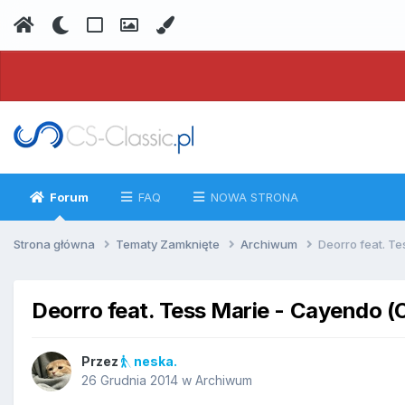
Forum
FAQ
NOWA STRONA
Strona główna
Tematy Zamknięte
Archiwum
Deorro feat. Te
Deorro feat. Tess Marie - Cayendo (O
Przez
neska.
26 Grudnia 2014
w
Archiwum